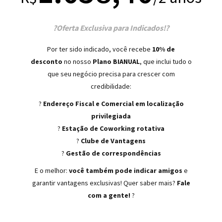
?
Oferta Exclusiva para Indicados!
?
Por ter sido indicado, você recebe
10% de
desconto
no nosso
Plano BIANUAL
, que inclui tudo o
que seu negócio precisa para crescer com
credibilidade:
?
Endereço Fiscal
e Comercial em localização
privilegiada
?
Estação de Coworking rotativa
?
Clube de Vantagens
?
Gestão de correspondências
E o melhor:
você também pode indicar amigos
e
garantir vantagens exclusivas! Quer saber mais?
Fale
com a gente!
?